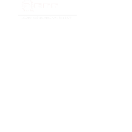
© 2019 Einrichtungshaus Peham |
Datenschutz
|